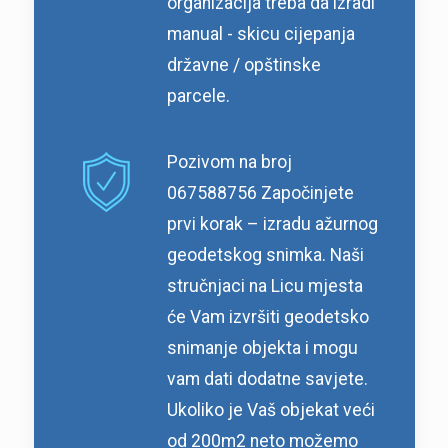
organizacija treba da izradi
manual - skicu cijepanja
državne / opštinske
parcele.
Pozivom na broj
067588756 Započinjete
prvi korak – izradu ažurnog
geodetskog snimka. Naši
stručnjaci na Licu mjesta
će Vam izvršiti geodetsko
snimanje objekta i mogu
vam dati dodatne savjete.
Ukoliko je Vaš objekat veći
od 200m2 neto možemo