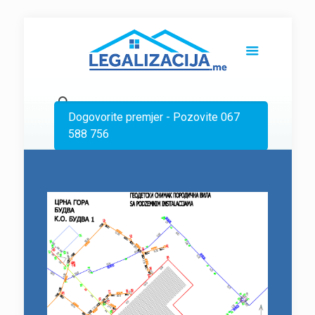
Dogovorite premjer - Pozovite 067
588 756