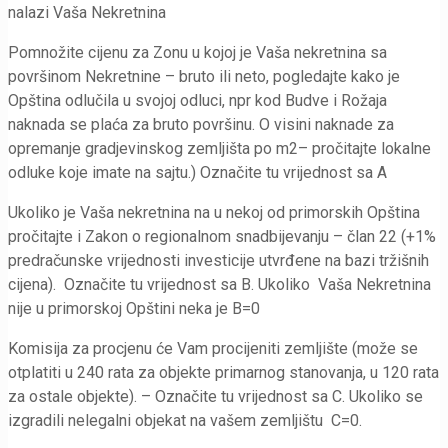
nalazi Vaša Nekretnina
Pomnožite cijenu za Zonu u kojoj je Vaša nekretnina sa
površinom Nekretnine – bruto ili neto, pogledajte kako je
Opština odlučila u svojoj odluci, npr kod Budve i Rožaja
naknada se plaća za bruto površinu. O visini naknade za
opremanje gradjevinskog zemljišta po m2– pročitajte lokalne
odluke koje imate na sajtu.) Označite tu vrijednost sa A
Ukoliko je Vaša nekretnina na u nekoj od primorskih Opština
pročitajte i Zakon o regionalnom snadbijevanju – član 22 (+1%
predračunske vrijednosti investicije utvrđene na bazi tržišnih
cijena). Označite tu vrijednost sa B. Ukoliko Vaša Nekretnina
nije u primorskoj Opštini neka je B=0
Komisija za procjenu će Vam procijeniti zemljište (može se
otplatiti u 240 rata za objekte primarnog stanovanja, u 120 rata
za ostale objekte). – Označite tu vrijednost sa C. Ukoliko se
izgradili nelegalni objekat na vašem zemljištu C=0.