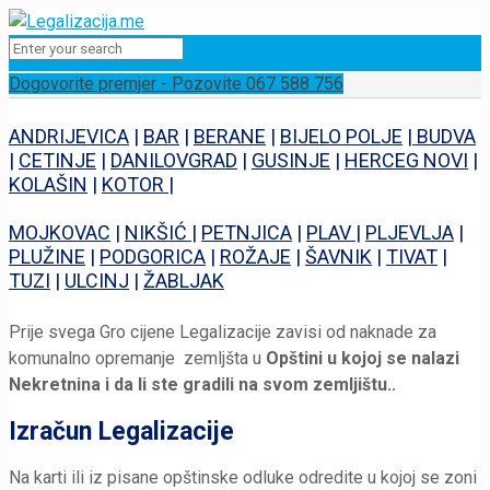
Dogovorite premjer - Pozovite 067 588 756
ANDRIJEVICA
|
BAR
|
BERANE
|
BIJELO POLJE
|
BUDVA
|
CETINJE
|
DANILOVGRAD
|
GUSINJE
|
HERCEG NOVI
|
KOLAŠIN
|
KOTOR
|
MOJKOVAC
|
NIKŠIĆ
|
PETNJICA
|
PLAV
|
PLJEVLJA
|
PLUŽINE
|
PODGORICA
|
ROŽAJE
|
ŠAVNIK
|
TIVAT
|
TUZI
|
ULCINJ
|
ŽABLJAK
Prije svega Gro cijene Legalizacije zavisi od naknade za
komunalno opremanje zemljšta u
Opštini u kojoj se nalazi
Nekretnina i da li ste gradili na svom zemljištu..
Izračun Legalizacije
Na karti ili iz pisane opštinske odluke odredite u kojoj se zoni