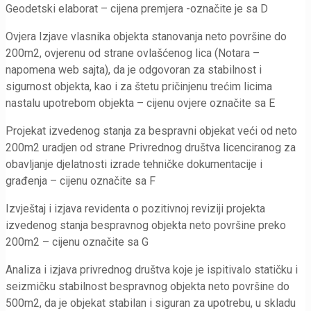
Geodetski elaborat – cijena premjera -označite je sa D
Ovjera Izjave vlasnika objekta stanovanja neto površine do
200m2, ovjerenu od strane ovlašćenog lica (Notara –
napomena web sajta), da je odgovoran za stabilnost i
sigurnost objekta, kao i za štetu pričinjenu trećim licima
nastalu upotrebom objekta – cijenu ovjere označite sa E
Projekat izvedenog stanja za bespravni objekat veći od neto
200m2 uradjen od strane Privrednog društva licenciranog za
obavljanje djelatnosti izrade tehničke dokumentacije i
građenja – cijenu označite sa F
Izvještaj i izjava revidenta o pozitivnoj reviziji projekta
izvedenog stanja bespravnog objekta neto površine preko
200m2 – cijenu označite sa G
Analiza i izjava privrednog društva koje je ispitivalo statičku i
seizmičku stabilnost bespravnog objekta neto površine do
500m2, da je objekat stabilan i siguran za upotrebu, u skladu