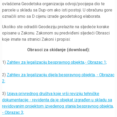
ovlašćena Geodetska organizacija odvoji/pocijepa dio te
parcele u skladu sa Dup-om ako isti postoji. U obračunu gore
označili smo sa D cijenu izrade geodetskog elaborata.
Ukoliko ste odradili Geodeziju prelazite na sljedeće korake
opisane u Zakonu. Zakonom su predviđeni sljedeći Obrasci
koje imate na stranici Zakoni i propisi:
Obrasci za skidanje (download):
1)
Zahtjev za legalizaciju bespravnog objekta,- Obrazac 1;
2)
Zahtjev za legalizaciju dijela bespravnog objekta, - Obrazac
2;
3)
Izjava privrednog društva koje vrši reviziju tehničke
dokumentacije - revidenta da je objekat izgrađen u skladu sa
revidovanim projektom izvedenog stanja bespravnog objekta,
- Obrazac 3;