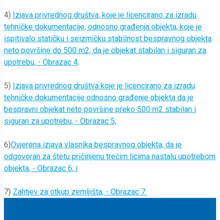
4)
Izjava privrednog društva, koje je licencirano za izradu
tehničke dokumentacije, odnosno građenja objekta, koje je
ispitivalo statičku i seizmičku stabilnost bespravnog objekta
neto površine do 500 m2, da je objekat stabilan i siguran za
upotrebu, - Obrazac 4;
5)
Izjava privrednog društva koje je licencirano za izradu
tehničke dokumentacije odnosno građenje objekta da je
bespravni objekat neto površine preko 500 m2 stabilan i
siguran za upotrebu, - Obrazac 5;
6)
Ovjerena izjava vlasnika bespravnog objekta, da je
odgovoran za štetu pričinjenu trećim licima nastalu upotrebom
objekta, - Obrazac 6; i
7)
Zahtjev za otkup zemljišta, - Obrazac 7.