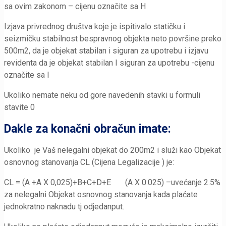
sa ovim zakonom – cijenu označite sa H
Izjava privrednog društva koje je ispitivalo statičku i
seizmičku stabilnost bespravnog objekta neto površine preko
500m2, da je objekat stabilan i siguran za upotrebu i izjavu
revidenta da je objekat stabilan I siguran za upotrebu -cijenu
označite sa I
Ukoliko nemate neku od gore navedenih stavki u formuli
stavite 0
Dakle za konačni obračun imate:
Ukoliko je Vaš nelegalni objekat do 200m2 i služi kao Objekat
osnovnog stanovanja CL (Cijena Legalizacije ) je:
CL = (A +A X 0,025)+B+C+D+E (A X 0.025) –uvećanje 2.5%
za nelegalni Objekat osnovnog stanovanja kada plaćate
jednokratno naknadu tj odjedanput.