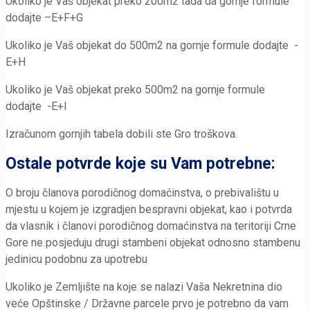
Ukoliko je Vaš objekat preko 200m2 tada da gornje formule
dodajte –E+F+G
Ukoliko je Vaš objekat do 500m2 na gornje formule dodajte -
E+H
Ukoliko je Vaš objekat preko 500m2 na gornje formule
dodajte -E+I
Izračunom gornjih tabela dobili ste Gro troškova.
Ostale potvrde koje su Vam potrebne:
O broju članova porodičnog domaćinstva, o prebivalištu u
mjestu u kojem je izgradjen bespravni objekat, kao i potvrda
da vlasnik i članovi porodičnog domaćinstva na teritoriji Crne
Gore ne posjeduju drugi stambeni objekat odnosno stambenu
jedinicu podobnu za upotrebu
Ukoliko je Zemljište na koje se nalazi Vaša Nekretnina dio
veće Opštinske / Državne parcele prvo je potrebno da vam