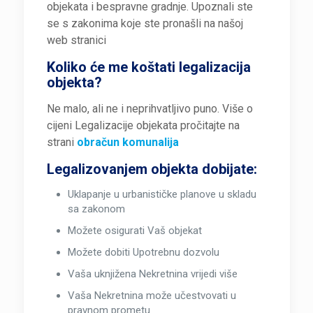
objekata i bespravne gradnje. Upoznali ste
se s zakonima koje ste pronašli na našoj
web stranici
Koliko će me koštati legalizacija
objekta?
Ne malo, ali ne i neprihvatljivo puno. Više o
cijeni Legalizacije objekata pročitajte na
strani
obračun komunalija
Legalizovanjem objekta dobijate:
Uklapanje u urbanističke planove u skladu
sa zakonom
Možete osigurati Vaš objekat
Možete dobiti Upotrebnu dozvolu
Vaša uknjižena Nekretnina vrijedi više
Vaša Nekretnina može učestvovati u
pravnom prometu